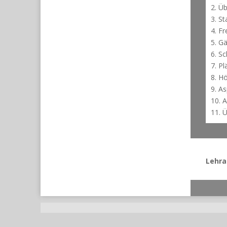
2. Ü
3. S
4. F
5. G
6. Sc
7. Pl
8. H
9. A
10. 
11. 
Lehra