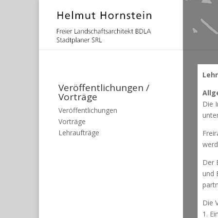
Lehr
Veröffentlichungen /
Allg
Vorträge
Die 
Veröffentlichungen
unte
Vorträge
Lehraufträge
Frei
werd
Der 
und 
part
Die 
1. E