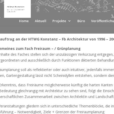
Home
Aktuell
Projekte
Büro
Veröffentlich
auftrag an der HTWG Konstanz – Fb Architektur von 1996 – 20
emeines zum Fach Freiraum – / Grünplanung
Inhalte des Faches stellen sich der unzulässigen Verkürzung entgegen
rgeordneten und ausschließlich durch Funktionen diktierten Behandlun
raumplanung soll als reflektierter oder auch intuitiver, jedenfalls im
en, Gartengestaltung lässt nicht Scheinidyllen entstehen, sondern dien
Erkenntnis, dass Freiräume möglicherweise künftig die harten Kanten
Bedeutung gleichrangig mit Architektur zu sehen sind, folgt die Einsi
nerschaftlichen Zusammenarbeit zwischen ArchitektIn und Landschafts
Veranstaltungen gliedern sich in unterschiedliche Themenblöcke, die i
inführung – Notwendigkeit, Ziele + Grenzen der Freiraumplanung