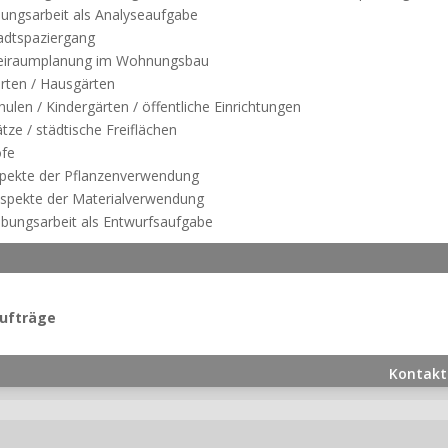
bungsarbeit als Analyseaufgabe
tadtspaziergang
reiraumplanung im Wohnungsbau
ärten / Hausgärten
hulen / Kindergärten / öffentliche Einrichtungen
ätze / städtische Freiflächen
öfe
spekte der Pflanzenverwendung
Aspekte der Materialverwendung
Übungsarbeit als Entwurfsaufgabe
ufträge
Kontakt