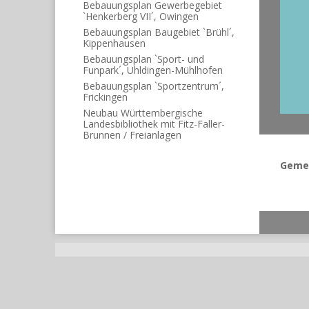
Bebauungsplan Gewerbegebiet
`Henkerberg VII´, Owingen
Bebauungsplan Baugebiet `Brühl´,
Kippenhausen
Bebauungsplan `Sport- und
Funpark´, Uhldingen-Mühlhofen
Bebauungsplan `Sportzentrum´,
Frickingen
Neubau Württembergische
Landesbibliothek mit Fitz-Faller-
Brunnen / Freianlagen
Gemei