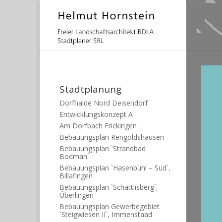
Stadtplanung
Dorfhalde Nord Deisendorf
Entwicklungskonzept A
Am Dorfbach Frickingen
Bebauungsplan Rengoldshausen
Bebauungsplan `Strandbad
Bodman´
Bebauungsplan `Hasenbühl – Süd´,
Billafingen
Bebauungsplan `Schättlisberg´,
Überlingen
Bebauungsplan Gewerbegebiet
`Steigwiesen II´, Immenstaad