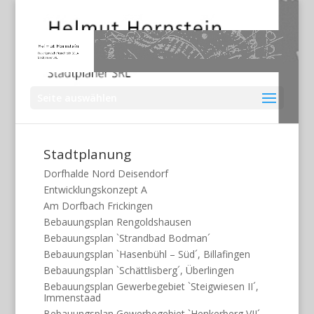
Seite auswählen
Stadtplanung
Dorfhalde Nord Deisendorf
Entwicklungskonzept A
Am Dorfbach Frickingen
Bebauungsplan Rengoldshausen
Bebauungsplan `Strandbad Bodman´
Bebauungsplan `Hasenbühl – Süd´, Billafingen
Bebauungsplan `Schättlisberg´, Überlingen
Bebauungsplan Gewerbegebiet `Steigwiesen II´,
Immenstaad
Bebauungsplan Gewerbegebiet `Henkerberg VII´,